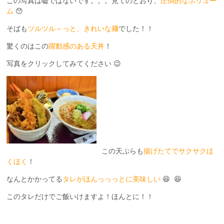
この写真は嘘ではないです。。。見てのとおり、
圧倒的なボリュー
ム
😯
そばも
ツルツル～っと、きれいな麺
でした！！
驚くのはこの
躍動感のある天丼
！
写真をクリックしてみてください 😉
この天ぷらも
揚げたてでサクサクほ
くほく
！
なんとかかってる
タレがほんっっっとに美味しい
😆 😆
このタレだけでご飯いけますよ！ほんとに！！