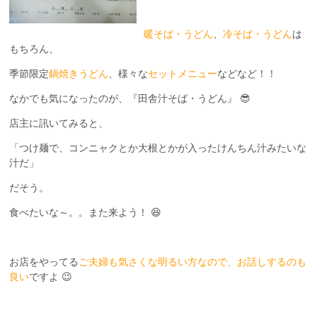
暖そば・うどん
、
冷そば・うどん
は
もちろん、
季節限定
鍋焼きうどん
、様々な
セットメニュー
などなど！！
なかでも気になったのが、『田舎汁そば・うどん』 😎
店主に訊いてみると、
「つけ麺で、コンニャクとか大根とかが入ったけんちん汁みたいな
汁だ」
だそう。
食べたいな～。。また来よう！ 😆
お店をやってる
ご夫婦も気さくな明るい方なので、お話しするのも
良い
ですよ 😉