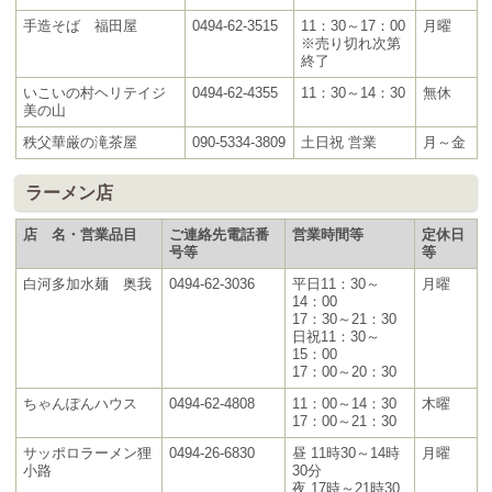
手造そば 福田屋
0494-62-3515
11：30～17：00
月曜
※売り切れ次第
終了
いこいの村ヘリテイジ
0494-62-4355
11：30～14：30
無休
美の山
秩父華厳の滝茶屋
090-5334-3809
土日祝 営業
月～金
ラーメン店
店 名・営業品目
ご連絡先電話番
営業時間等
定休日
号等
等
白河多加水麺 奥我
0494-62-3036
平日11：30～
月曜
14：00
17：30～21：30
日祝11：30～
15：00
17：00～20：30
ちゃんぽんハウス
0494-62-4808
11：00～14：30
木曜
17：00～21：30
サッポロラーメン狸
0494-26-6830
昼 11時30～14時
月曜
小路
30分
夜 17時～21時30