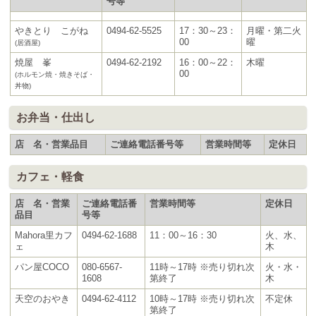
号等
やきとり こがね
0494-62-5525
17：30～23：
月曜・第二火
00
曜
(居酒屋)
焼屋 峯
0494-62-2192
16：00～22：
木曜
00
(ホルモン焼・焼きそば・
丼物)
お弁当・仕出し
店 名・営業品目
ご連絡電話番号等
営業時間等
定休日
カフェ・軽食
店 名・営業
ご連絡電話番
営業時間等
定休日
品目
号等
Mahora里カフ
0494-62-1688
11：00～16：30
火、水、
ェ
木
パン屋COCO
080-6567-
11時～17時 ※売り切れ次
火・水・
1608
第終了
木
天空のおやき
0494-62-4112
10時～17時 ※売り切れ次
不定休
第終了