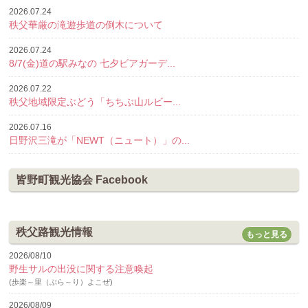
2026.07.24
秩父華厳の滝遊歩道の倒木について
2026.07.24
8/7(金)道の駅みなの 七夕ビアガーデ...
2026.07.22
秩父地域限定ぶどう「ちちぶ山ルビー...
2026.07.16
日野沢三滝が「NEWT（ニュート）」の...
皆野町観光協会 Facebook
秩父路観光情報
もっと見る
2026/08/10
野生サルの出没に関する注意喚起
(歩楽～里（ぶら～り）よこぜ)
2026/08/09