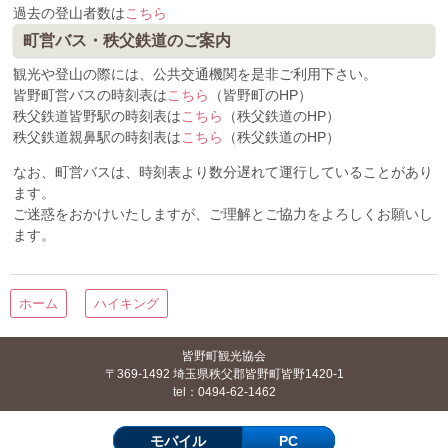
過去の登山者数は
こちら
町営バス・秩父鉄道のご案内
観光や登山の際には、公共交通機関を是非ご利用下さい。
皆野町営バスの時刻表は
こちら
（皆野町のHP）
秩父鉄道皆野駅の時刻表は
こちら
（秩父鉄道のHP）
秩父鉄道親鼻駅の時刻表は
こちら
（秩父鉄道のHP）
なお、町営バスは、時刻表より数分遅れて運行していることがあり
ます。
ご迷惑をおかけいたしますが、ご理解とご協力をよろしくお願いし
ます。
ホーム
ハイキング
皆野町観光協会
〒369-1492 埼玉県秩父郡皆野町皆野1420-1
tel：0494-62-1462
モバイル
PC