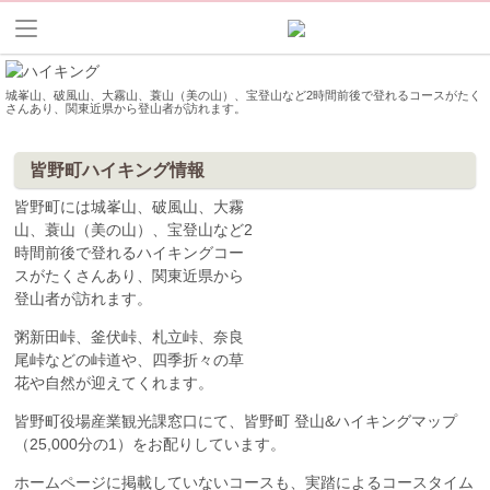
城峯山、破風山、大霧山、蓑山（美の山）、宝登山など2時間前後で登れるコースがたく
さんあり、関東近県から登山者が訪れます。
皆野町ハイキング情報
皆野町には城峯山、破風山、大霧
山、蓑山（美の山）、宝登山など2
時間前後で登れるハイキングコー
スがたくさんあり、関東近県から
登山者が訪れます。
粥新田峠、釜伏峠、札立峠、奈良
尾峠などの峠道や、四季折々の草
花や自然が迎えてくれます。
皆野町役場産業観光課窓口にて、皆野町 登山&ハイキングマップ
（25,000分の1）をお配りしています。
ホームページに掲載していないコースも、実踏によるコースタイム