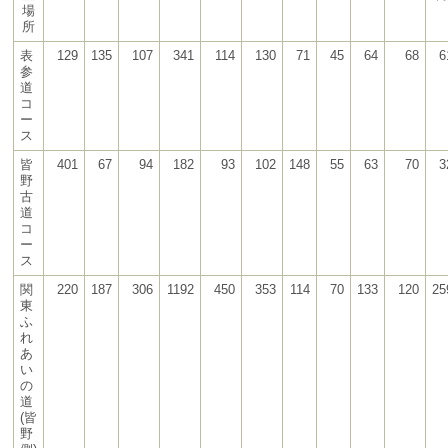
場
所
表
129
135
107
341
114
130
71
45
64
68
6
参
道
コ
ー
ス
皆
401
67
94
182
93
102
148
55
63
70
3
野
古
道
コ
ー
ス
関
220
187
306
1192
450
353
114
70
133
120
25
東
ふ
れ
あ
い
の
道
(皆
野