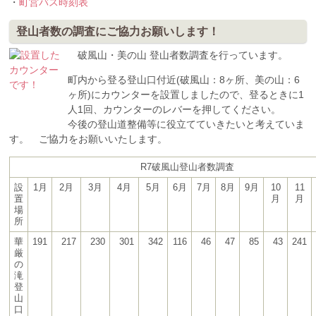
・
町営バス時刻表
登山者数の調査にご協力お願いします！
破風山・美の山 登山者数調査を行っています。
町内から登る登山口付近(破風山：8ヶ所、美の山：6
ヶ所)にカウンターを設置しましたので、登るときに1
人1回、カウンターのレバーを押してください。
今後の登山道整備等に役立てていきたいと考えていま
す。 ご協力をお願いいたします。
R7破風山登山者数調査
設
1月
2月
3月
4月
5月
6月
7月
8月
9月
10
11
置
月
月
場
所
華
191
217
230
301
342
116
46
47
85
43
241
厳
の
滝
登
山
口