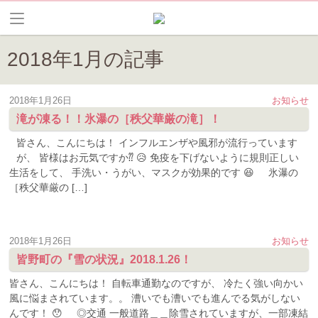
2018年1月の記事
2018年1月26日
お知らせ
滝が凍る！！氷瀑の［秩父華厳の滝］！
皆さん、こんにちは！ インフルエンザや風邪が流行っています
が、 皆様はお元気ですか⁇ 😥 免疫を下げないように規則正しい
生活をして、 手洗い・うがい、マスクが効果的です 😆 氷瀑の
［秩父華厳の […]
2018年1月26日
お知らせ
皆野町の『雪の状況』2018.1.26！
皆さん、こんにちは！ 自転車通勤なのですが、 冷たく強い向かい
風に悩まされています。。 漕いでも漕いでも進んでる気がしない
んです！ 😯 ◎交通 一般道路＿＿除雪されていますが、一部凍結