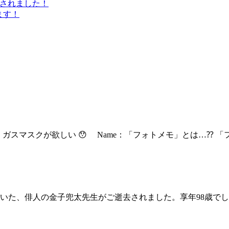
介されました！
ます！
スマスクが欲しい 😯 Name：「フォトメモ」とは…⁇ 「フォト
だいた、俳人の金子兜太先生がご逝去されました。享年98歳で