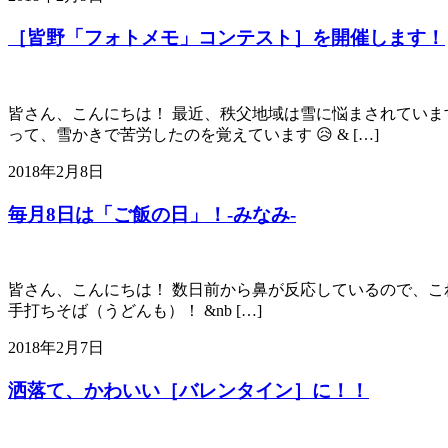
［皆野「フォトメモ」コンテスト］を開催します！
皆さん、こんにちは！ 最近、秩父地域は雪に悩まされています
って、雪かきで苦労したのを覚えています 😥 & […]
2018年2月8日
毎月8日は「ご飯の日」！-みなみ-
皆さん、こんにちは！ 数日前から鼻が反応しているので、これ
手打ちそば（うどんも）！ &nb […]
2018年2月7日
洒落て、かわいい［バレンタイン］に！！