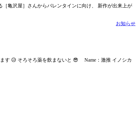
ある［亀沢屋］さんからバレンタインに向け、 新作が出来上が
お知らせ
😥 そろそろ薬を飲まないと 😎 Name：激推 イノシカ