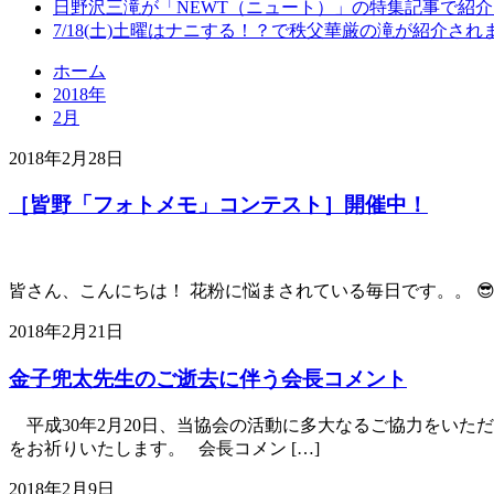
日野沢三滝が「NEWT（ニュート）」の特集記事で紹
7/18(土)土曜はナニする！？で秩父華厳の滝が紹介され
ホーム
2018年
2月
2018年2月28日
［皆野「フォトメモ」コンテスト］開催中！
皆さん、こんにちは！ 花粉に悩まされている毎日です。。 😎 ガ
2018年2月21日
金子兜太先生のご逝去に伴う会長コメント
平成30年2月20日、当協会の活動に多大なるご協力をいた
をお祈りいたします。 会長コメン […]
2018年2月9日