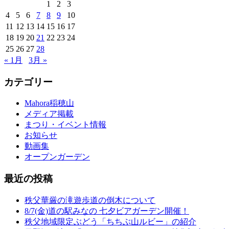
1
2
3
4
5
6
7
8
9
10
11
12
13
14
15
16
17
18
19
20
21
22
23
24
25
26
27
28
« 1月
3月 »
カテゴリー
Mahora稲穂山
メディア掲載
まつり・イベント情報
お知らせ
動画集
オープンガーデン
最近の投稿
秩父華厳の滝遊歩道の倒木について
8/7(金)道の駅みなの 七夕ビアガーデン開催！
秩父地域限定ぶどう「ちちぶ山ルビー」の紹介