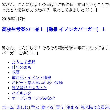
皆さん、こんにちは！ 今日は「ご飯の日」前日ということで、
ったとの情報があったので、取材してきました 😆 […]
2018年2月7日
高校生考案の一品！［激推 イノシカバーガー］！
皆さん、こんにちは！ そろそろ花粉が怖い季節になってきました
バーガー ご存知 […]
ようこそ皆野
俳句のまち
花暦
歳時記・イベント情報
ポピー・彩の国ふれあい牧場
秩父音頭のふるさと
ハイキング
オープンガーデンみなの
ホーム
|
楽しむ
|
学ぶ
|
食べる
|
買う
|
泊まる
|
観光協会会員紹