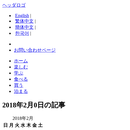
ヘッダロゴ
English
|
繁体中文
|
簡体中文
|
한국어
|
お問い合わせページ
ホーム
楽しむ
学ぶ
食べる
買う
泊まる
2018年2月0日の記事
2018年2月
日
月
火
水
木
金
土