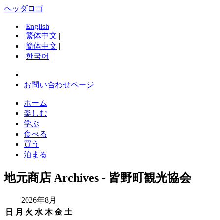
ヘッダロゴ
English
|
繁体中文
|
簡体中文
|
한국어
|
お問い合わせページ
ホーム
楽しむ
学ぶ
食べる
買う
泊まる
地元商店 Archives - 皆野町観光協会
2026年8月
日
月
火
水
木
金
土