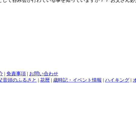
トとして呑み会が行わている事を知っていますか？？ お父さん
介
|
免責事項
|
お問い合わせ
父音頭のふるさと
|
花暦
|
歳時記・イベント情報
|
ハイキング
|