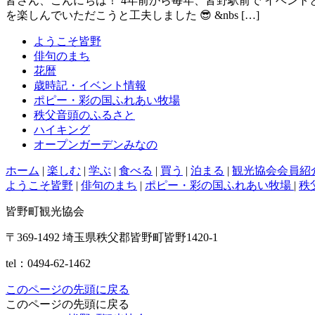
皆さん、こんにちは！ 4年前から毎年、皆野駅前で イベン
を楽しんでいただこうと工夫しました 😎 &nbs […]
ようこそ皆野
俳句のまち
花暦
歳時記・イベント情報
ポピー・彩の国ふれあい牧場
秩父音頭のふるさと
ハイキング
オープンガーデンみなの
ホーム
|
楽しむ
|
学ぶ
|
食べる
|
買う
|
泊まる
|
観光協会会員紹
ようこそ皆野
|
俳句のまち
|
ポピー・彩の国ふれあい牧場
|
秩
皆野町観光協会
〒369-1492 埼玉県秩父郡皆野町皆野1420-1
tel：0494-62-1462
このページの先頭に戻る
このページの先頭に戻る