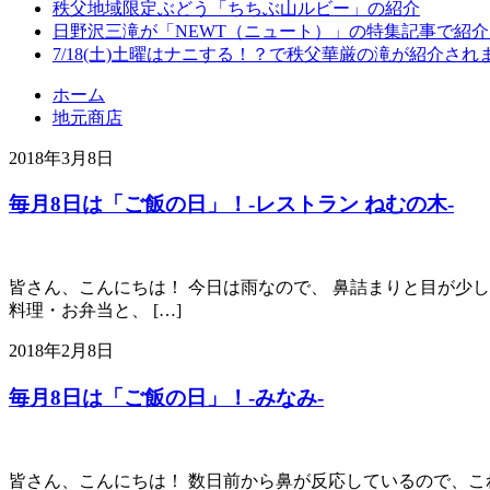
秩父地域限定ぶどう「ちちぶ山ルビー」の紹介
日野沢三滝が「NEWT（ニュート）」の特集記事で紹
7/18(土)土曜はナニする！？で秩父華厳の滝が紹介され
ホーム
地元商店
2018年3月8日
毎月8日は「ご飯の日」！-レストラン ねむの木-
皆さん、こんにちは！ 今日は雨なので、 鼻詰まりと目が少し
料理・お弁当と、 […]
2018年2月8日
毎月8日は「ご飯の日」！-みなみ-
皆さん、こんにちは！ 数日前から鼻が反応しているので、これ