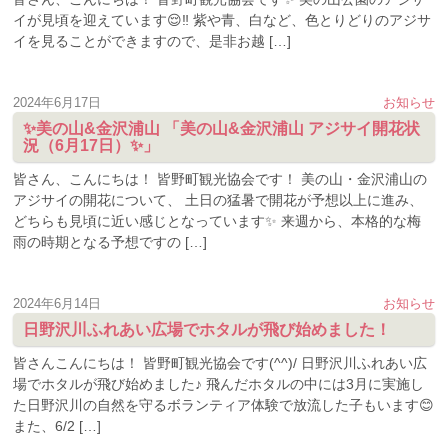
イが見頃を迎えています😌‼️ 紫や青、白など、色とりどりのアジサ
イを見ることができますので、是非お越 […]
2024年6月17日
お知らせ
✨美の山&金沢浦山 「美の山&金沢浦山 アジサイ開花状
況（6月17日）✨」
皆さん、こんにちは！ 皆野町観光協会です！ 美の山・金沢浦山の
アジサイの開花について、 土日の猛暑で開花が予想以上に進み、
どちらも見頃に近い感じとなっています✨ 来週から、本格的な梅
雨の時期となる予想ですの […]
2024年6月14日
お知らせ
日野沢川ふれあい広場でホタルが飛び始めました！
皆さんこんにちは！ 皆野町観光協会です(^^)/ 日野沢川ふれあい広
場でホタルが飛び始めました♪ 飛んだホタルの中には3月に実施し
た日野沢川の自然を守るボランティア体験で放流した子もいます😊
また、6/2 […]