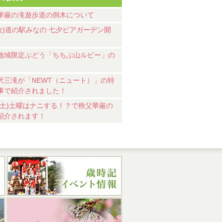
華厳の滝遊歩道の倒木について
7(金)道の駅みなの 七夕ビアガーデン開
地域限定ぶどう「ちちぶ山ルビー」の
沢三滝が「NEWT（ニュート）」の特
事で紹介されました！
18(土)土曜はナニする！？で秩父華厳の
紹介されます！