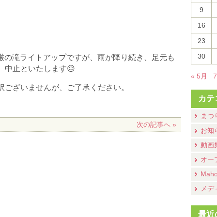
9
16
23
30
華厳の滝ライトアップですが、雨が降り続き、足元も
、中止といたします😥
« 5月
訳ございませんが、ご了承ください。
カテ
まつ
次の記事へ »
お知
動画
オー
Mah
メデ
最近