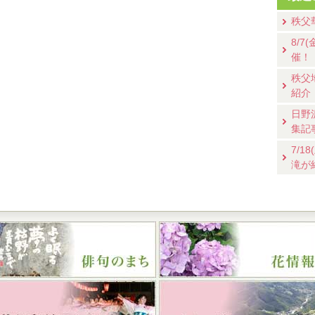
秩父
8/
催！
秩父
紹介
日野
集記
7/
滝が