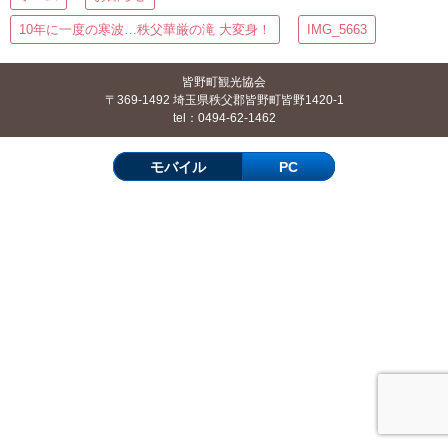
10年に一度の寒波…秩父華厳の滝 大変身！
IMG_5663
皆野町観光協会
〒369-1492 埼玉県秩父郡皆野町皆野1420-1
tel：0494-62-1462
モバイル
PC