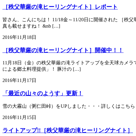
［秩父華厳の滝ヒーリングナイト］レポート
皆さん、こんにちは！ 11/18金～11/20日に開催された
真も載せますね！ &nb […]
2016年11月18日
［秩父華厳の滝ヒーリングナイト］開催中！！
11月18日（金）の秩父華厳の滝ライトアップを全天球カメラ
による郷土料理提供」！ 豚汁の […]
2016年11月17日
「最近の山々のようす」更新！
雪の大霧山（粥仁田峠）をUPしました・・・詳しくはこちら
2016年11月15日
ライトアップ!!［秩父華厳の滝ヒーリングナイト］