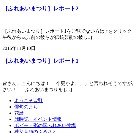
［ふれあいまつり］レポート2
［ふれあいまつり］レポート1をご覧でない方は ↑をクリッ
午後から式典前の彼らが伝統芸能の披 […]
2016年11月10日
［ふれあいまつり］レポート1
皆さん、こんにちは！ 「今更かよ、、」と言われそうですが。
さい！！ ふれあいまつりを […]
ようこそ皆野
俳句のまち
花暦
歳時記・イベント情報
ポピー・彩の国ふれあい牧場
秩父音頭のふるさと