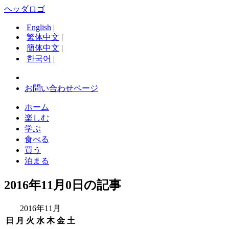
ヘッダロゴ
English
|
繁体中文
|
簡体中文
|
한국어
|
お問い合わせページ
ホーム
楽しむ
学ぶ
食べる
買う
泊まる
2016年11月0日の記事
2016年11月
日
月
火
水
木
金
土