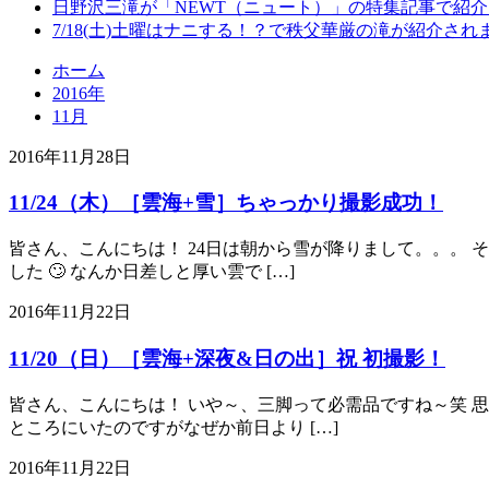
日野沢三滝が「NEWT（ニュート）」の特集記事で紹
7/18(土)土曜はナニする！？で秩父華厳の滝が紹介され
ホーム
2016年
11月
2016年11月28日
11/24（木）［雲海+雪］ちゃっかり撮影成功！
皆さん、こんにちは！ 24日は朝から雪が降りまして。。。
した 🙄 なんか日差しと厚い雲で […]
2016年11月22日
11/20（日）［雲海+深夜&日の出］祝 初撮影！
皆さん、こんにちは！ いや～、三脚って必需品ですね～笑 
ところにいたのですがなぜか前日より […]
2016年11月22日