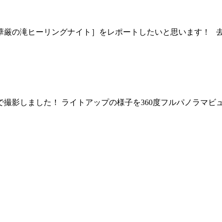
 ［秩父華厳の滝ヒーリングナイト］をレポートしたいと思います
で撮影しました！ ライトアップの様子を360度フルパノラマビ