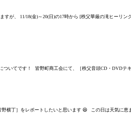
 11/18(金)～20(日)の17時から [秩父華厳の滝ヒーリン
いてです！ 皆野町商工会にて、［秩父音頭CD・DVDテキスト
た［皆野横丁］をレポートしたいと思います 😆 この日は天気