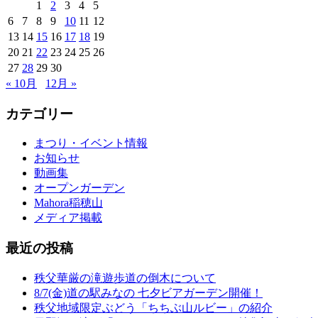
1
2
3
4
5
6
7
8
9
10
11
12
13
14
15
16
17
18
19
20
21
22
23
24
25
26
27
28
29
30
« 10月
12月 »
カテゴリー
まつり・イベント情報
お知らせ
動画集
オープンガーデン
Mahora稲穂山
メディア掲載
最近の投稿
秩父華厳の滝遊歩道の倒木について
8/7(金)道の駅みなの 七夕ビアガーデン開催！
秩父地域限定ぶどう「ちちぶ山ルビー」の紹介