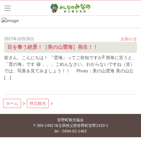
2017年10月26日
お知らせ
目を奪う絶景！［美の山雲海］発生！！
皆さん、こんにちは！ 『雲海』ってご存知ですか⁇ 簡単に言うと、
「雲の海」です 😆 。。。ごめんなさい。わからないですね（笑）
では、写真を見てみましょう！！ Photo：美の山雲海 美の山公
[…]
ホーム
秩父観光
皆野町観光協会
〒369-1492 埼玉県秩父郡皆野町皆野1420-1
tel：0494-62-1462