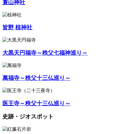
蓑山神社
皆野 椋神社
大黒天円福寺～秩父七福神巡り～
萬福寺～秩父十三仏巡り～
医王寺～秩父十三仏巡り～
史跡・ジオスポット