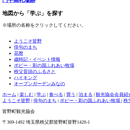
門平高札場跡
地図から「学ぶ」を探す
※場所の名称をクリックしてください。
ようこそ皆野
俳句のまち
花暦
歳時記・イベント情報
ポピー・彩の国ふれあい牧場
秩父音頭のふるさと
ハイキング
オープンガーデンみなの
ホーム
|
楽しむ
|
学ぶ
|
食べる
|
買う
|
泊まる
|
観光協会会員紹
ようこそ皆野
|
俳句のまち
|
ポピー・彩の国ふれあい牧場
|
秩
皆野町観光協会
〒369-1492 埼玉県秩父郡皆野町皆野1420-1