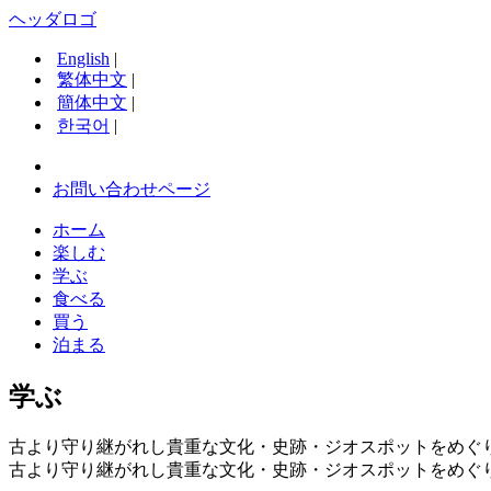
ヘッダロゴ
English
|
繁体中文
|
簡体中文
|
한국어
|
お問い合わせページ
ホーム
楽しむ
学ぶ
食べる
買う
泊まる
学ぶ
古より守り継がれし貴重な文化・史跡・ジオスポットをめぐ
古より守り継がれし貴重な文化・史跡・ジオスポットをめぐ