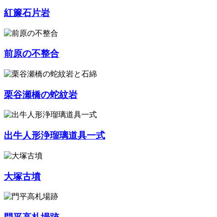
紅簾石片岩
前原の不整合
栗谷瀬橋の蛇紋岩
出牛人形浄瑠璃道具一式
大塚古墳