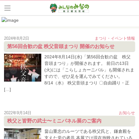
2024年8月2日
まつり・イベント情報
第56回合歓の盆 秩父音頭まつり 開催のお知らせ
2024年8月14日(水)「第56回合歓の盆 秩父
音頭まつり」が開催されます。 前日の13日
(火)には「こらしょカーニバル」も開催されま
すので、ぜひ足を運んでみてください。
8/14（水） 秩父音頭まつり 〇自由踊り・正
[…]
2022年9月14日
お知らせ
秩父と皆野の武士〜ミニパネル展のご案内
畠山重忠のルーツである秩父氏と、鎌倉殿を
支えた党の者共 本展では現在放映されている