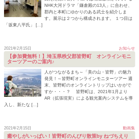
NHK大河ドラマ「鎌倉殿の13人」に合わせ、
郡内と本町にゆかりのある武士を紹介しま
す。展示は２つから構成されます。 １つ目は
「坂東八平氏」 […]
2021年2月15日
お知らせ
【参加費無料！】埼玉県秩父郡皆野町 オンラインモニ
ターツアーのご案内♪
人がつながるまち～「美の山・皆野」の魅力
発見！～皆野町オンラインモニターツアー 週
末、皆野町のオンライントリップはいかがで
すか・・・？ 皆野町は、2021年1月より
AR（拡張現実）による観光案内システムを導
入し、新たな […]
2021年2月15日
動画集
癒やしがいっぱい！皆野町のんびり散策by ねづちえり