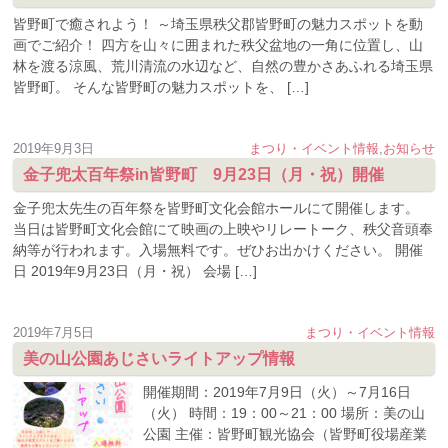
皆野町で癒されよう！ ～埼玉県秩父郡皆野町の魅力スポットを動
画でご紹介！ 四方を山々に囲まれた秩父盆地の一角に位置し、山
林を渡る涼風、荒川清流の水辺など、自然の豊かさあふれる埼玉県
皆野町。 そんな皆野町の魅力スポットを、 […]
2019年9月3日
まつり・イベント情報
,
お知らせ
金子兜太百年祭in皆野町 9月23日（月・祝）開催
金子兜太先生の百年祭を皆野町文化会館ホールにて開催します。
当日は皆野町文化会館にて映画の上映やリレートーク、秩父音頭奉
納等が行われます。入場無料です。ぜひお出かけください。 開催
日 2019年9月23日（月・祝） 会場 […]
2019年7月5日
まつり・イベント情報
美の山公園あじさいライトアップ情報
開催期間：2019年7月9日（火）～7月16日
（火） 時間：19：00～21：00 場所：美の山
公園 主催：皆野町観光協会（皆野町役場産業