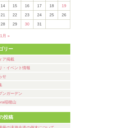
14
15
16
17
18
19
21
22
23
24
25
26
28
29
30
31
11月 »
ゴリー
ィア掲載
り・イベント情報
らせ
集
プンガーデン
ora稲穂山
の投稿
華厳の滝遊歩道の倒木について