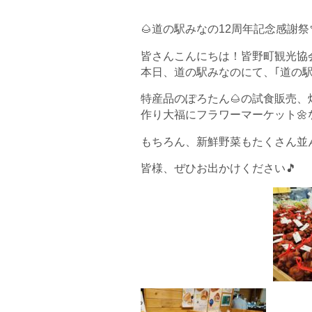
🌰道の駅みなの12周年記念感謝祭
皆さんこんにちは！皆野町観光協
本日、道の駅みなのにて、｢道の駅
特産品のぽろたん🌰の試食販売
作り大福にフラワーマーケット
もちろん、新鮮野菜もたくさん並ん
皆様、ぜひお出かけください🎵