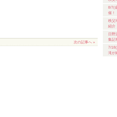
8/
催！
秩父
紹介
日野
集記
次の記事へ »
7/
滝が