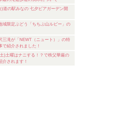
7(金)道の駅みなの 七夕ビアガーデン開
地域限定ぶどう「ちちぶ山ルビー」の
沢三滝が「NEWT（ニュート）」の特
事で紹介されました！
18(土)土曜はナニする！？で秩父華厳の
紹介されます！