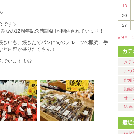
13

20
会です✨
27
みなの12周年記念感謝祭｣が開催されています！
« 9月
、焼きいも、焼きたてパンに旬のフルーツの販売、手
など内容が盛りだくさん！！
カテ
でいますよ😄
メデ
まつ
お知
動画
オー
Mah
最近
秩父