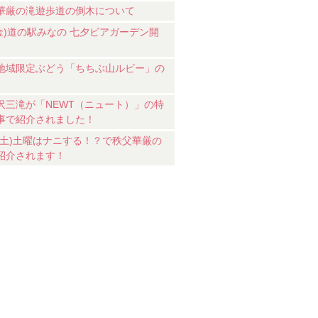
華厳の滝遊歩道の倒木について
7(金)道の駅みなの 七夕ビアガーデン開
地域限定ぶどう「ちちぶ山ルビー」の
沢三滝が「NEWT（ニュート）」の特
事で紹介されました！
18(土)土曜はナニする！？で秩父華厳の
紹介されます！