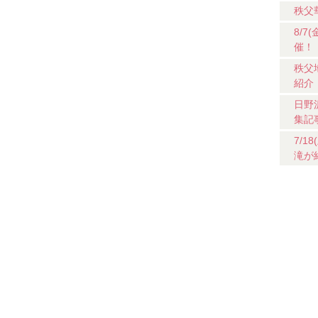
秩父
8/
催！
秩父
紹介
日野
集記
7/
滝が