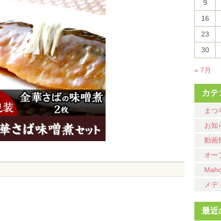
9
16
23
30
« 7月
カテ
まつ
お知
動画
オー
Mah
メデ
最近