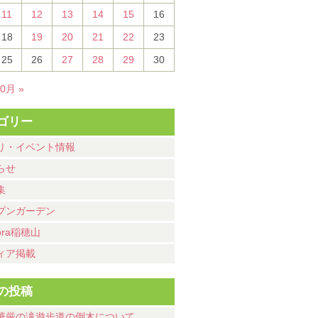
11
12
13
14
15
16
18
19
20
21
22
23
25
26
27
28
29
30
10月 »
ゴリー
り・イベント情報
らせ
集
プンガーデン
ora稲穂山
ィア掲載
の投稿
華厳の滝遊歩道の倒木について