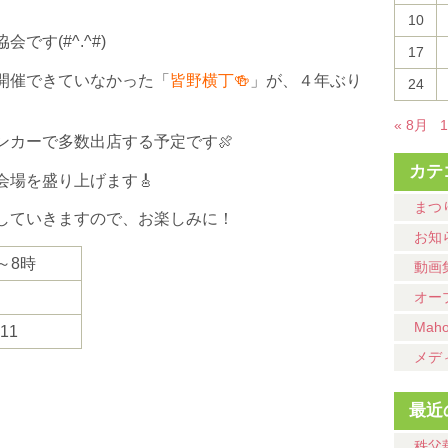
10
す(#^.^#)
17
開催できていなかった「
皆野横丁🍻
」が、４年ぶり
24
« 8月
ンカーで多数出店する予定です🍖
カテ
会場を盛り上げます🎸
まつ
していきますので、お楽しみに！
お知
～8時
動画
オー
Mah
11
メデ
最近
秩父