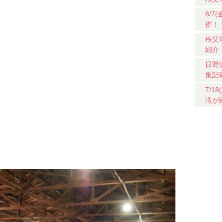
8/
催！
秩父
紹介
日野
集記
7/
滝が