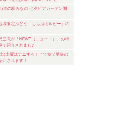
7(金)道の駅みなの 七夕ビアガーデン開
地域限定ぶどう「ちちぶ山ルビー」の
沢三滝が「NEWT（ニュート）」の特
事で紹介されました！
18(土)土曜はナニする！？で秩父華厳の
紹介されます！