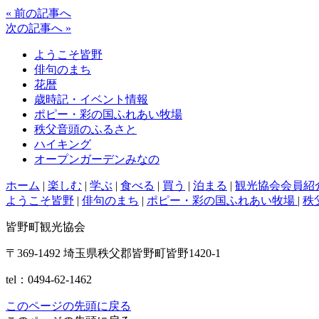
« 前の記事へ
次の記事へ »
ようこそ皆野
俳句のまち
花暦
歳時記・イベント情報
ポピー・彩の国ふれあい牧場
秩父音頭のふるさと
ハイキング
オープンガーデンみなの
ホーム
|
楽しむ
|
学ぶ
|
食べる
|
買う
|
泊まる
|
観光協会会員紹
ようこそ皆野
|
俳句のまち
|
ポピー・彩の国ふれあい牧場
|
秩
皆野町観光協会
〒369-1492 埼玉県秩父郡皆野町皆野1420-1
tel：0494-62-1462
このページの先頭に戻る