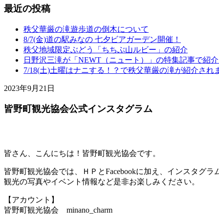
最近の投稿
秩父華厳の滝遊歩道の倒木について
8/7(金)道の駅みなの 七夕ビアガーデン開催！
秩父地域限定ぶどう「ちちぶ山ルビー」の紹介
日野沢三滝が「NEWT（ニュート）」の特集記事で紹
7/18(土)土曜はナニする！？で秩父華厳の滝が紹介され
2023年9月21日
皆野町観光協会公式インスタグラム
皆さん、こんにちは！皆野町観光協会です。
皆野町観光協会では、ＨＰとFacebookに加え、インスタグ
観光の写真やイベント情報など是非お楽しみください。
【アカウント】
皆野町観光協会 minano_charm