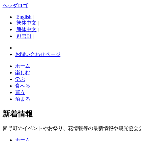
ヘッダロゴ
English
|
繁体中文
|
簡体中文
|
한국어
|
お問い合わせページ
ホーム
楽しむ
学ぶ
食べる
買う
泊まる
新着情報
皆野町のイベントやお祭り、花情報等の最新情報や観光協会
ホーム