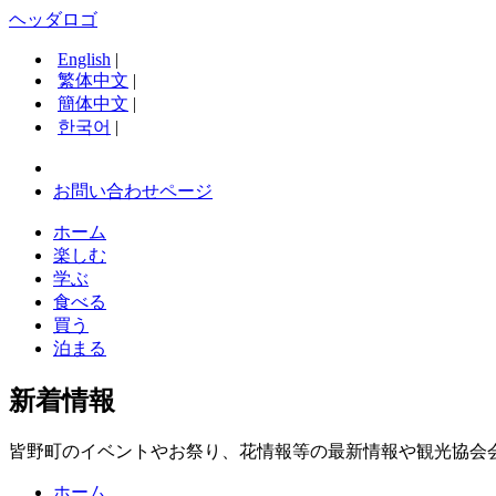
ヘッダロゴ
English
|
繁体中文
|
簡体中文
|
한국어
|
お問い合わせページ
ホーム
楽しむ
学ぶ
食べる
買う
泊まる
新着情報
皆野町のイベントやお祭り、花情報等の最新情報や観光協会
ホーム