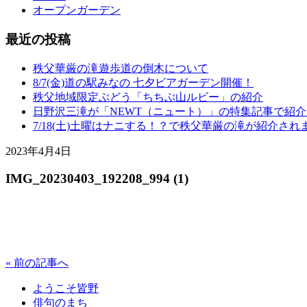
オープンガーデン
最近の投稿
秩父華厳の滝遊歩道の倒木について
8/7(金)道の駅みなの 七夕ビアガーデン開催！
秩父地域限定ぶどう「ちちぶ山ルビー」の紹介
日野沢三滝が「NEWT（ニュート）」の特集記事で紹
7/18(土)土曜はナニする！？で秩父華厳の滝が紹介され
2023年4月4日
IMG_20230403_192208_994 (1)
« 前の記事へ
ようこそ皆野
俳句のまち