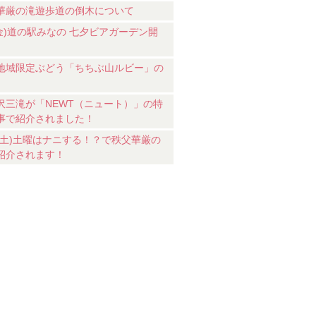
華厳の滝遊歩道の倒木について
7(金)道の駅みなの 七夕ビアガーデン開
地域限定ぶどう「ちちぶ山ルビー」の
沢三滝が「NEWT（ニュート）」の特
事で紹介されました！
18(土)土曜はナニする！？で秩父華厳の
紹介されます！