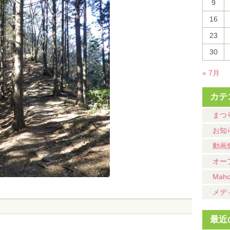
9
16
23
30
« 7月
カテ
まつ
お知
動画
オー
Mah
メデ
最近