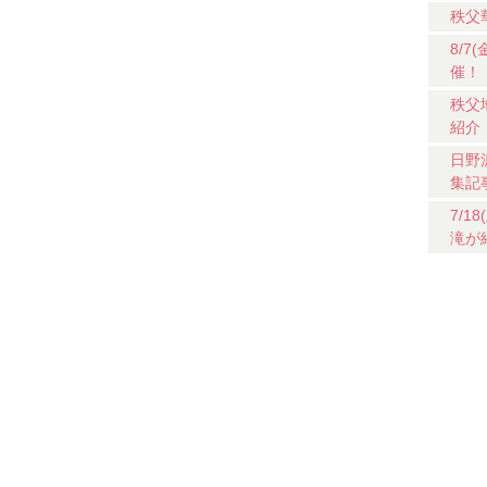
秩父
8/
催！
秩父
紹介
日野
集記
7/
滝が