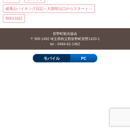
破風山ハイキング日記～大淵登山口からスタート～
R0013262
皆野町観光協会
〒369-1492 埼玉県秩父郡皆野町皆野1420-1
tel：0494-62-1462
モバイル
PC