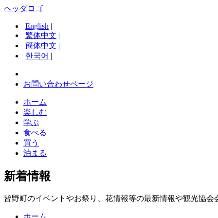
ヘッダロゴ
English
|
繁体中文
|
簡体中文
|
한국어
|
お問い合わせページ
ホーム
楽しむ
学ぶ
食べる
買う
泊まる
新着情報
皆野町のイベントやお祭り、花情報等の最新情報や観光協会
ホーム