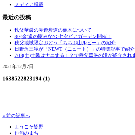
メディア掲載
最近の投稿
秩父華厳の滝遊歩道の倒木について
8/7(金)道の駅みなの 七夕ビアガーデン開催！
秩父地域限定ぶどう「ちちぶ山ルビー」の紹介
日野沢三滝が「NEWT（ニュート）」の特集記事で紹
7/18(土)土曜はナニする！？で秩父華厳の滝が紹介され
2021年12月7日
1638522823194 (1)
« 前の記事へ
ようこそ皆野
俳句のまち