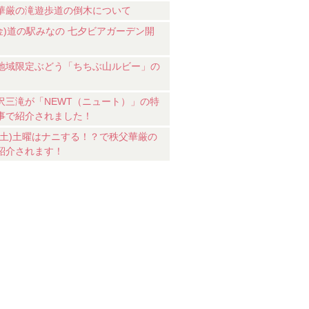
華厳の滝遊歩道の倒木について
7(金)道の駅みなの 七夕ビアガーデン開
地域限定ぶどう「ちちぶ山ルビー」の
沢三滝が「NEWT（ニュート）」の特
事で紹介されました！
18(土)土曜はナニする！？で秩父華厳の
紹介されます！