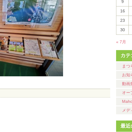
9
16
23
30
« 7月
カテ
まつ
お知
動画
オー
Mah
メデ
最近