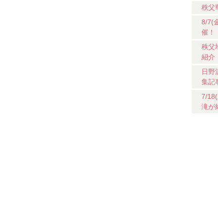
秩父
8/
催！
秩父
紹介
日野
集記
7/
滝が