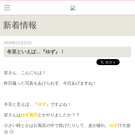
新着情報
2016年12月22日
皆野町のイベントやお祭り、花情報等の最新情報や観光協会会員情報を
冬至といえば…『ゆず』！
皆さん、こんにちは！
昨日撮った写真をあげられず、今日あげますね！
冬至
と言えば…『
ゆず
』ですよね！
皆さんは
ゆず風呂
とかやりましたか？？
小さい時とかはお風呂の中で投げたりして、皮が破れ、
ゆず
汁大放
出 🙄