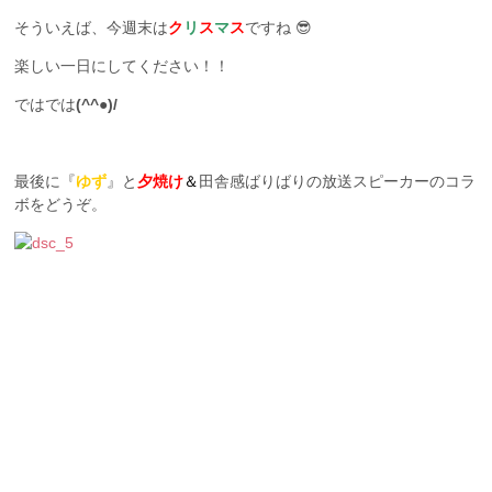
そういえば、今週末は
ク
リ
ス
マ
ス
ですね 😎
楽しい一日にしてください！！
ではでは
(^^●)/
最後に『
ゆず
』と
夕焼け
＆
田舎感ばりばりの放送スピーカーのコラ
ボをどうぞ。