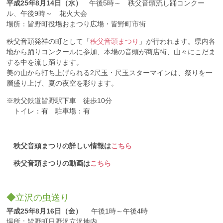
平成25年8月14日（水）
午後5時～ 秩父音頭流し踊コンクー
ル、午後9時～ 花火大会
場所：皆野町役場おまつり広場・皆野町市街
秩父音頭発祥の町として「
秩父音頭まつり
」が行われます。県内各
地から踊りコンクールに参加、本場の音頭が商店街、山々にこだま
する中を流し踊ります。
美の山から打ち上げられる2尺玉・尺玉スターマインは、祭りを一
層盛り上げ、夏の夜空を彩ります。
※秩父鉄道皆野駅下車 徒歩10分
トイレ：有 駐車場：有
秩父音頭まつりの詳しい情報は
こちら
秩父音頭まつりの動画は
こちら
◆
立沢の虫送り
平成25年8月16日（金）
午後1時～午後4時
場所：皆野町日野沢立沢地内