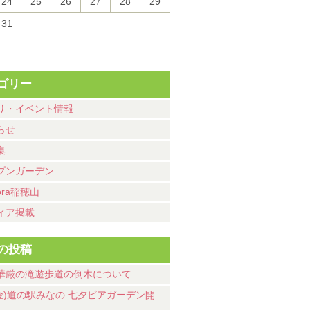
24
25
26
27
28
29
31
ゴリー
り・イベント情報
らせ
集
プンガーデン
ora稲穂山
ィア掲載
の投稿
華厳の滝遊歩道の倒木について
7(金)道の駅みなの 七夕ビアガーデン開