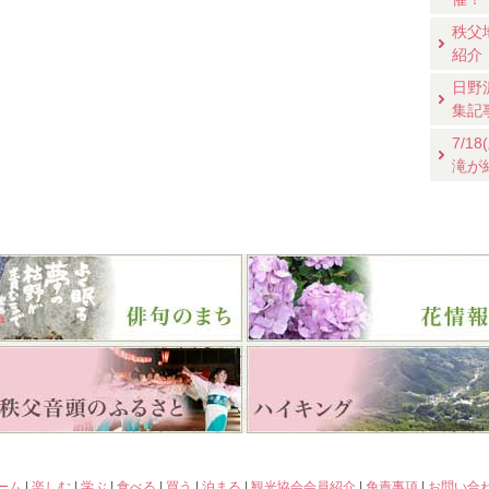
秩父
紹介
日野
集記
7/
滝が
ーム
|
楽しむ
|
学ぶ
|
食べる
|
買う
|
泊まる
|
観光協会会員紹介
|
免責事項
|
お問い合