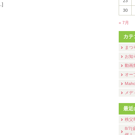
23
]
30
« 7月
カテ
まつ
お知
動画
オー
Mah
メデ
最近
秩父
8/
催！