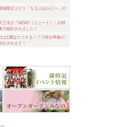
地域限定ぶどう「ちちぶ山ルビー」の
沢三滝が「NEWT（ニュート）」の特
事で紹介されました！
18(土)土曜はナニする！？で秩父華厳の
紹介されます！
わせ