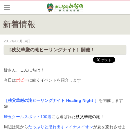
新着情報
2017年06月14日
皆野町のイベントやお祭り、花情報等の最新情報や観光協会会員情報を
［秩父華厳の滝ヒーリングナイト］開催！
皆さん、こんにちは！
今日は
ポピー
に続くイベントを紹介します！！
［秩父華厳の滝ヒーリングナイト-Healing Night-］
を開催します
😆
埼玉クールスポット100選
にも選ばれた
秩父華厳の滝
！
周辺は滝から
たっぷりと溢れ出すマイナスイオン
が夏を忘れさせま