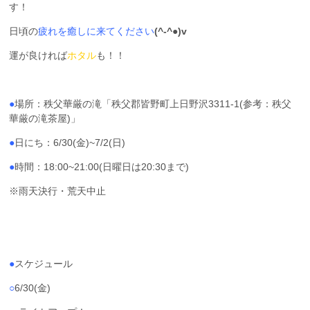
す！
日頃の
疲れを癒しに来てください
(^-^●)v
運が良ければ
ホタル
も！！
●
場所：秩父華厳の滝「秩父郡皆野町上日野沢3311-1(参考：秩父
華厳の滝茶屋)」
●
日にち：6/30(金)~7/2(日)
●
時間：18:00~21:00(日曜日は20:30まで)
※雨天決行・荒天中止
●
スケジュール
○
6/30(金)