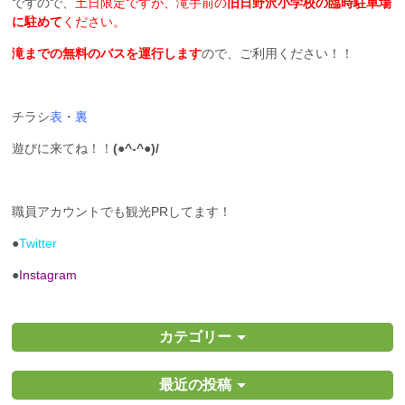
ですので、
土日限定ですが、滝手前の
旧日野沢小学校の臨時駐車場
に駐めて
ください。
滝までの無料のバスを運行します
ので、ご利用ください！！
チラシ
表
・
裏
遊びに来てね！！
(●^-^●)/
職員アカウントでも観光PRしてます！
●
Twitter
●
Instagram
カテゴリー
最近の投稿