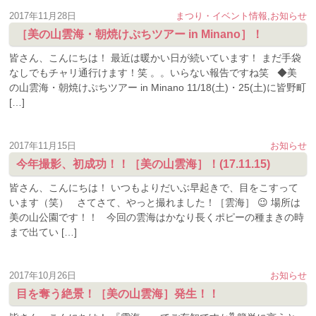
2017年11月28日
まつり・イベント情報
,
お知らせ
［美の山雲海・朝焼けぷちツアー in Minano］！
皆さん、こんにちは！ 最近は暖かい日が続いています！ まだ手袋
なしでもチャリ通行けます！笑 。。いらない報告ですね笑 ◆美
の山雲海・朝焼けぷちツアー in Minano 11/18(土)・25(土)に皆野町
[…]
2017年11月15日
お知らせ
今年撮影、初成功！！［美の山雲海］！(17.11.15)
皆さん、こんにちは！ いつもよりだいぶ早起きで、目をこすって
います（笑） さてさて、やっと撮れました！［雲海］ 😉 場所は
美の山公園です！！ 今回の雲海はかなり長くポピーの種まきの時
まで出てい […]
2017年10月26日
お知らせ
目を奪う絶景！［美の山雲海］発生！！