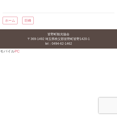
ホーム
巨峰
皆野町観光協会
〒369-1492 埼玉県秩父郡皆野町皆野1420-1
tel：0494-62-1462
モバイル
PC