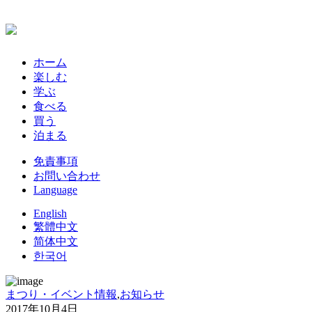
ホーム
楽しむ
学ぶ
食べる
買う
泊まる
免責事項
お問い合わせ
Language
English
繁體中文
简体中文
한국어
まつり・イベント情報
,
お知らせ
2017年10月4日