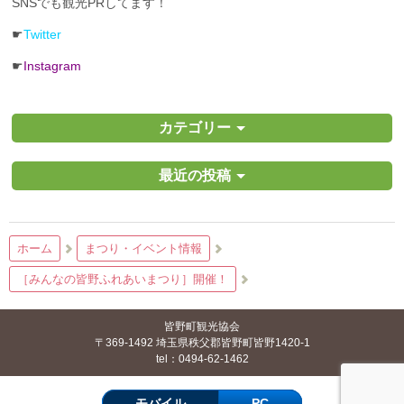
SNSでも観光PRしてます！
☛
Twitter
☛
Instagram
カテゴリー
最近の投稿
ホーム
まつり・イベント情報
［みんなの皆野ふれあいまつり］開催！
皆野町観光協会
〒369-1492 埼玉県秩父郡皆野町皆野1420-1
tel：0494-62-1462
モバイル
PC