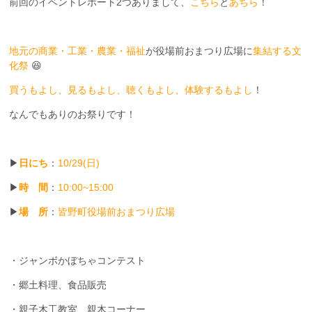
前回のイベントレポート2つありまして、
こちら
と
あちら
！
地元の商業・工業・農業・福祉
が役場前おまつり広場に
集結する文
化祭
😆
買うもよし、見るもよし、聴くもよし、体験するもよし
！
なんでもありのお祭りです！
▶
日にち
：
10/29(日)
▶
時 間
：
10:00~15:00
▶
場 所
：
皆野町役場前おまつり広場
・ジャンボかぼちゃコンテスト
・郷土料理、食品販売
・親子木工教室、親木コーナー