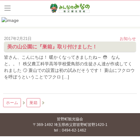
2017年2月21日
お知らせ
美の山公園に『巣箱』取り付けました！
皆さん、こんにちは！ 暖かくなってきましたね～ 😳 なん
と。。！ 秩父農工科学高等学校愛鳥部の生徒さん達が作成してく
れました 🙄 蓑山での設置は初の試みだそうです！ 蓑山にフクロウ
を呼ぼうということでフクロ […]
ホーム
巣箱
皆野町観光協会
〒369-1492 埼玉県秩父郡皆野町皆野1420-1
tel：0494-62-1462