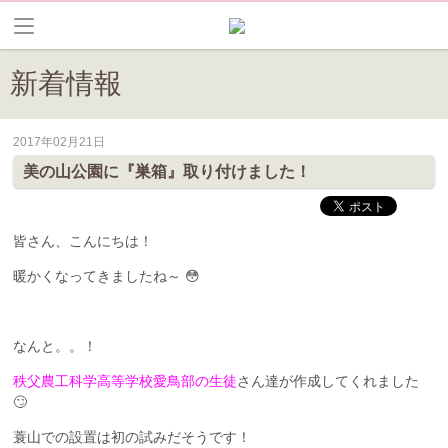
新着情報
2017年02月21日
皆野町のイベントやお祭り、花情報等の最新情報や観光協会会員情報を
美の山公園に『巣箱』取り付けました！
皆さん、こんにちは！
暖かくなってきましたね～ 😳
なんと。。！
秩父農工科学高等学校愛鳥部の生徒
さん達が作成してくれました
🙄
蓑山での設置は初の試みだそうです！