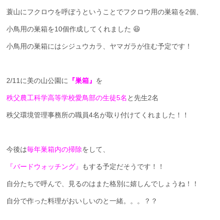
蓑山にフクロウを呼ぼうということでフクロウ用の巣箱を2個、
小鳥用の巣箱を10個作成してくれました 😆
小鳥用の巣箱にはシジュウカラ、ヤマガラが住む予定です！
2/11に美の山公園に
『巣箱』
を
秩父農工科学高等学校愛鳥部の生徒5名
と先生2名
秩父環境管理事務所の職員4名が取り付けてくれました！！
今後は
毎年巣箱内の掃除
をして、
『バードウォッチング』
もする予定だそうです！！
自分たちで呼んで、見るのはまた格別に嬉しんでしょうね！！
自分で作った料理がおいしいのと一緒。。。？？