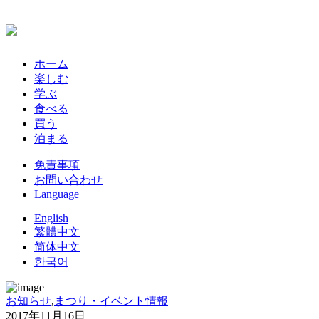
ホーム
楽しむ
学ぶ
食べる
買う
泊まる
免責事項
お問い合わせ
Language
English
繁體中文
简体中文
한국어
お知らせ
,
まつり・イベント情報
2017年11月16日