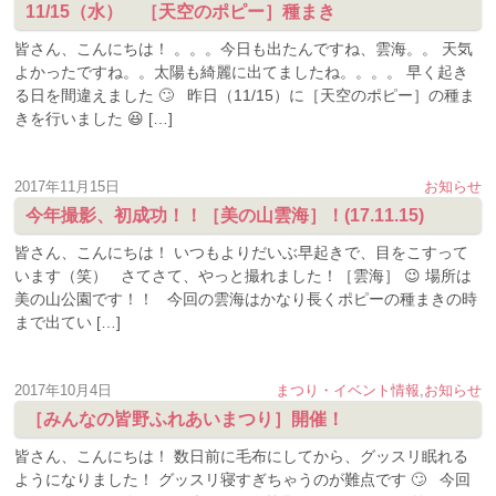
11/15（水） ［天空のポピー］種まき
皆さん、こんにちは！ 。。。今日も出たんですね、雲海。。 天気
よかったですね。。太陽も綺麗に出てましたね。。。。 早く起き
る日を間違えました 🙄 昨日（11/15）に［天空のポピー］の種ま
きを行いました 😆 […]
2017年11月15日
お知らせ
今年撮影、初成功！！［美の山雲海］！(17.11.15)
皆さん、こんにちは！ いつもよりだいぶ早起きで、目をこすって
います（笑） さてさて、やっと撮れました！［雲海］ 😉 場所は
美の山公園です！！ 今回の雲海はかなり長くポピーの種まきの時
まで出てい […]
2017年10月4日
まつり・イベント情報
,
お知らせ
［みんなの皆野ふれあいまつり］開催！
皆さん、こんにちは！ 数日前に毛布にしてから、グッスリ眠れる
ようになりました！ グッスリ寝すぎちゃうのが難点です 🙄 今回