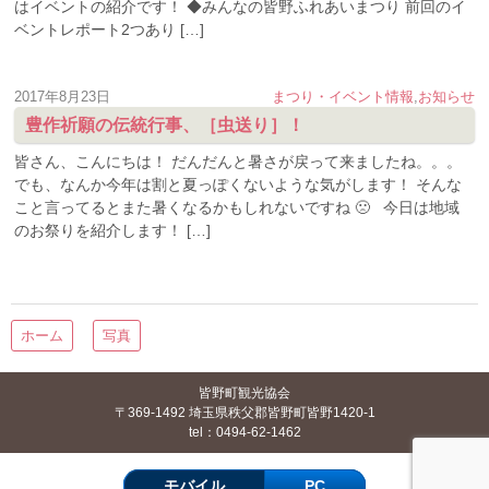
はイベントの紹介です！ ◆みんなの皆野ふれあいまつり 前回のイ
ベントレポート2つあり […]
2017年8月23日
まつり・イベント情報
,
お知らせ
豊作祈願の伝統行事、［虫送り］！
皆さん、こんにちは！ だんだんと暑さが戻って来ましたね。。。
でも、なんか今年は割と夏っぽくないような気がします！ そんな
こと言ってるとまた暑くなるかもしれないですね 🙁 今日は地域
のお祭りを紹介します！ […]
ホーム
写真
皆野町観光協会
〒369-1492 埼玉県秩父郡皆野町皆野1420-1
tel：0494-62-1462
モバイル
PC