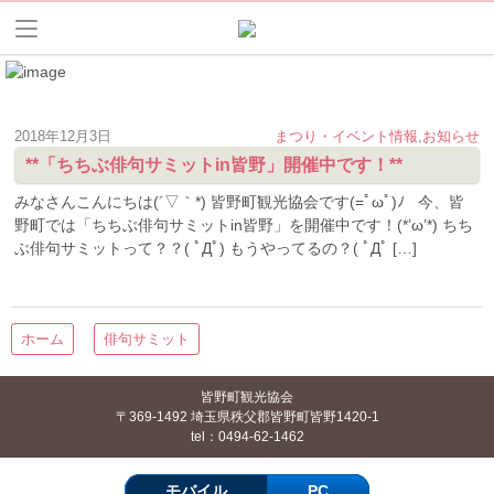
2018年12月3日
まつり・イベント情報
,
お知らせ
**「ちちぶ俳句サミットin皆野」開催中です！**
みなさんこんにちは(´▽｀*) 皆野町観光協会です(=ﾟωﾟ)ﾉ 今、皆
野町では「ちちぶ俳句サミットin皆野」を開催中です！(*’ω’*) ちち
ぶ俳句サミットって？？( ﾟДﾟ) もうやってるの？( ﾟДﾟ […]
ホーム
俳句サミット
皆野町観光協会
〒369-1492 埼玉県秩父郡皆野町皆野1420-1
tel：0494-62-1462
モバイル
PC