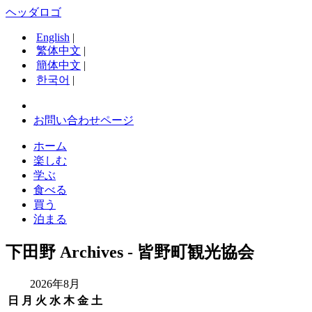
ヘッダロゴ
English
|
繁体中文
|
簡体中文
|
한국어
|
お問い合わせページ
ホーム
楽しむ
学ぶ
食べる
買う
泊まる
下田野 Archives - 皆野町観光協会
2026年8月
日
月
火
水
木
金
土