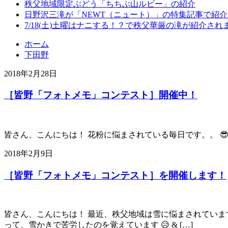
秩父地域限定ぶどう「ちちぶ山ルビー」の紹介
日野沢三滝が「NEWT（ニュート）」の特集記事で紹
7/18(土)土曜はナニする！？で秩父華厳の滝が紹介され
ホーム
下田野
2018年2月28日
［皆野「フォトメモ」コンテスト］開催中！
皆さん、こんにちは！ 花粉に悩まされている毎日です。。 😎 ガ
2018年2月9日
［皆野「フォトメモ」コンテスト］を開催します！
皆さん、こんにちは！ 最近、秩父地域は雪に悩まされています
って、雪かきで苦労したのを覚えています 😥 & […]