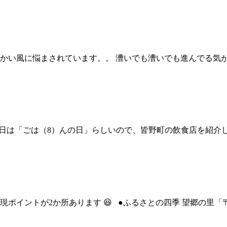
かい風に悩まされています。。 漕いでも漕いでも進んでる気が
月8日は「ごは（8）んの日」らしいので、皆野町の飲食店を紹介
ントが2か所あります 😆 ●ふるさとの四季 望郷の里「〒369-