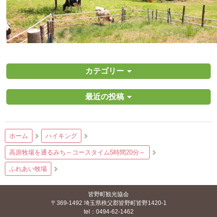
カテゴリー
最近の投稿
ホーム
ハイキング
高原牧場を通るみち～コースタイム5時間20分～
ふれあい牧場
皆野町観光協会
〒369-1492 埼玉県秩父郡皆野町皆野1420-1
tel：0494-62-1462