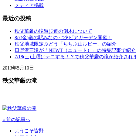
メディア掲載
最近の投稿
秩父華厳の滝遊歩道の倒木について
8/7(金)道の駅みなの 七夕ビアガーデン開催！
秩父地域限定ぶどう「ちちぶ山ルビー」の紹介
日野沢三滝が「NEWT（ニュート）」の特集記事で紹
7/18(土)土曜はナニする！？で秩父華厳の滝が紹介され
2013年5月10日
秩父華厳の滝
« 前の記事へ
ようこそ皆野