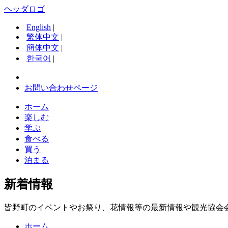
ヘッダロゴ
English
|
繁体中文
|
簡体中文
|
한국어
|
お問い合わせページ
ホーム
楽しむ
学ぶ
食べる
買う
泊まる
新着情報
皆野町のイベントやお祭り、花情報等の最新情報や観光協会
ホーム