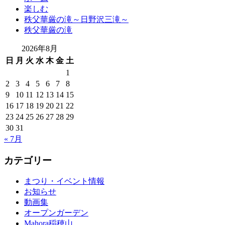
楽しむ
秩父華厳の滝～日野沢三滝～
秩父華厳の滝
2026年8月
日
月
火
水
木
金
土
1
2
3
4
5
6
7
8
9
10
11
12
13
14
15
16
17
18
19
20
21
22
23
24
25
26
27
28
29
30
31
« 7月
カテゴリー
まつり・イベント情報
お知らせ
動画集
オープンガーデン
Mahora稲穂山