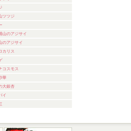
ジ
山ツツジ
ー
浦山のアジサイ
山のアジサイ
ロカリス
ゲ
ナコスモス
沙華
の大銀杏
バイ
紅