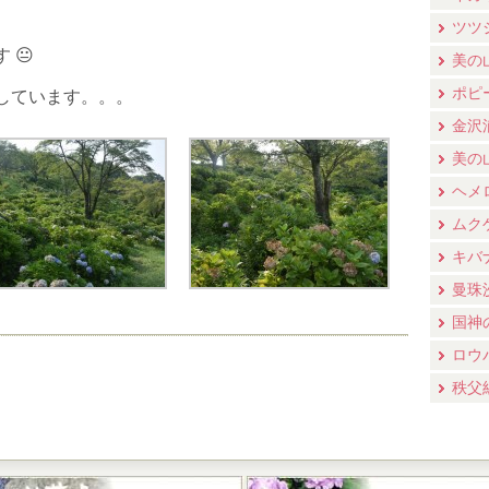
ツツ
 😐
美の
ポピ
しています。。。
金沢
美の
ヘメ
ムク
キバ
曼珠
国神
ロウ
秩父