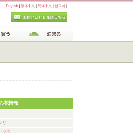
English
|
繁体中文
|
簡体中文
|
한국어
|
の花情報
クリ
リソウ