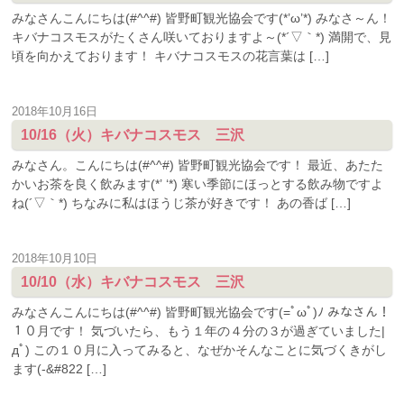
みなさんこんにちは(#^^#) 皆野町観光協会です(*’ω’*) みなさ～ん！
キバナコスモスがたくさん咲いておりますよ～(*´▽｀*) 満開で、見
頃を向かえております！ キバナコスモスの花言葉は […]
2018年10月16日
10/16（火）キバナコスモス 三沢
みなさん。こんにちは(#^^#) 皆野町観光協会です！ 最近、あたた
かいお茶を良く飲みます(*’ ‘*) 寒い季節にほっとする飲み物ですよ
ね(´▽｀*) ちなみに私はほうじ茶が好きです！ あの香ば […]
2018年10月10日
10/10（水）キバナコスモス 三沢
みなさんこんにちは(#^^#) 皆野町観光協会です(=ﾟωﾟ)ﾉ みなさん！
１０月です！ 気づいたら、もう１年の４分の３が過ぎていました|
дﾟ) この１０月に入ってみると、なぜかそんなことに気づくきがし
ます(-&#822 […]