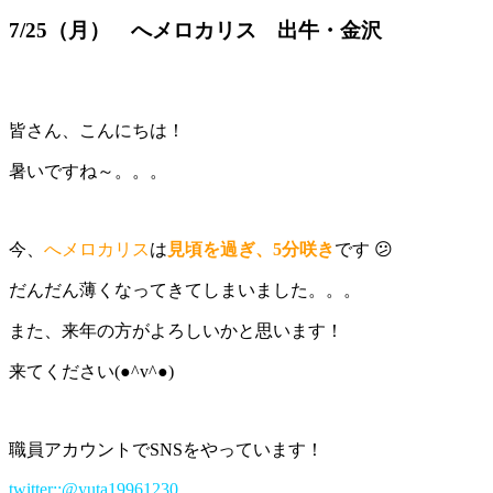
7/25（月） へメロカリス 出牛・金沢
皆さん、こんにちは！
暑いですね～。。。
今、
へメロカリス
は
見頃を過ぎ、
5分咲き
です 😕
だんだん薄くなってきてしまいました。。。
また、来年の方がよろしいかと思います！
来てください(●^v^●)
職員アカウントでSNSをやっています！
twitter::@yuta19961230