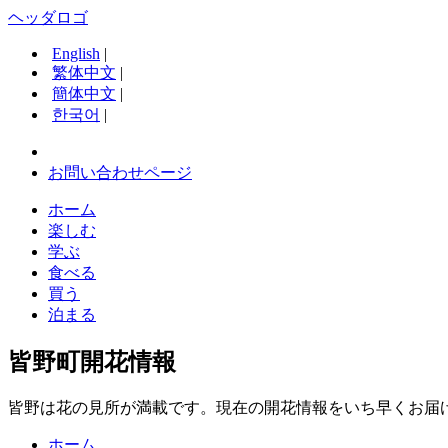
ヘッダロゴ
English
|
繁体中文
|
簡体中文
|
한국어
|
お問い合わせページ
ホーム
楽しむ
学ぶ
食べる
買う
泊まる
皆野町開花情報
皆野は花の見所が満載です。現在の開花情報をいち早くお届
ホーム