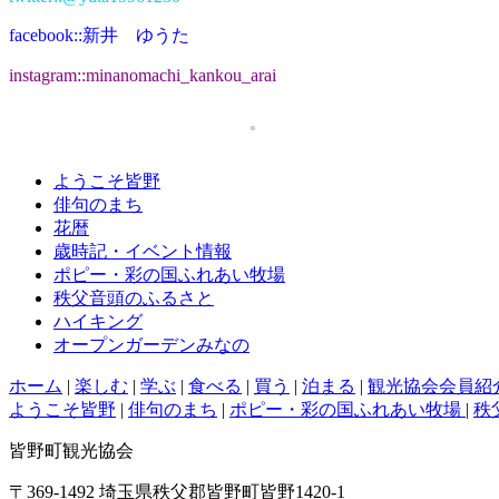
facebook::新井 ゆうた
instagram::minanomachi_kankou_arai
ようこそ皆野
俳句のまち
花暦
歳時記・イベント情報
ポピー・彩の国ふれあい牧場
秩父音頭のふるさと
ハイキング
オープンガーデンみなの
ホーム
|
楽しむ
|
学ぶ
|
食べる
|
買う
|
泊まる
|
観光協会会員紹
ようこそ皆野
|
俳句のまち
|
ポピー・彩の国ふれあい牧場
|
秩
皆野町観光協会
〒369-1492 埼玉県秩父郡皆野町皆野1420-1