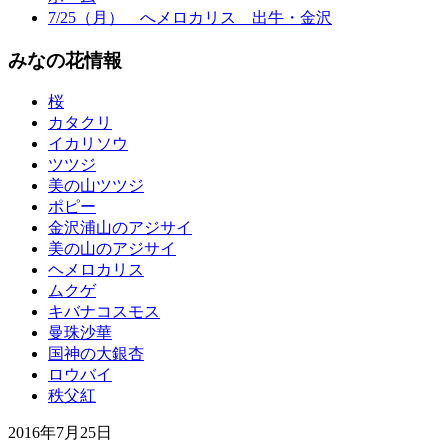
7/25（月） へメロカリス 出牛・金沢
みなの花情報
桜
カタクリ
イカリソウ
ツツジ
美の山ツツジ
ポピー
金沢浦山のアジサイ
美の山のアジサイ
ヘメロカリス
ムクゲ
キバナコスモス
曼珠沙華
国神の大銀杏
ロウバイ
秩父紅
2016年7月25日