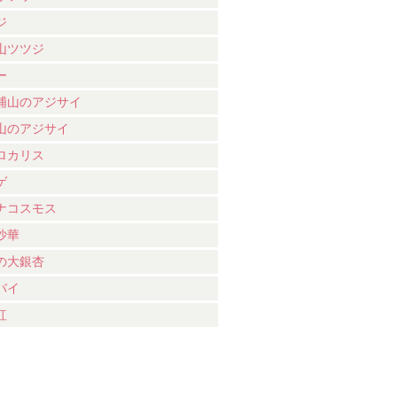
ジ
山ツツジ
ー
浦山のアジサイ
山のアジサイ
ロカリス
ゲ
ナコスモス
沙華
の大銀杏
バイ
紅