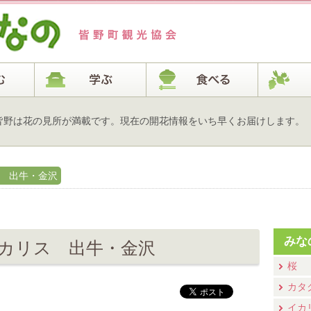
皆野は花の見所が満載です。現在の開花情報をいち早くお届けします。
ス 出牛・金沢
みな
ロカリス 出牛・金沢
桜
カタ
イカ