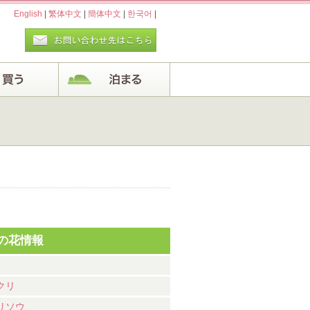
English
|
繁体中文
|
簡体中文
|
한국어
|
の花情報
クリ
リソウ