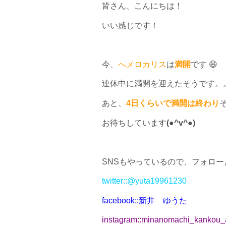
皆さん、こんにちは！
いい感じです！
今、
へメロカリス
は
満開
です 😆
連休中に満開を迎えたそうです。
あと、
4日くらいで満開は終わり
お待ちしています
(●^v^●)
SNSもやっているので、フォロ
twitter::@yuta19961230
facebook::新井 ゆうた
instagram::minanomachi_kankou_