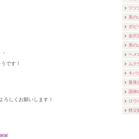
ツツ
美の
ポピ
金沢
美の
。。
ヘメ
そうです！
ムク
キバ
曼珠
国神
ーよろしくお願いします！
ロウ
秩父
arai