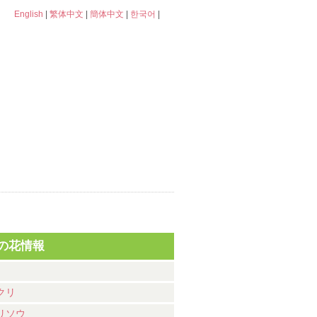
English
|
繁体中文
|
簡体中文
|
한국어
|
の花情報
クリ
リソウ