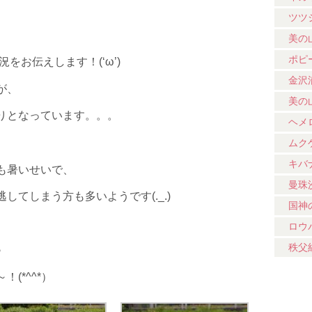
ツツ
美の
ポピ
をお伝えします！(‘ω’)
金沢
が、
美の
りとなっています。。。
ヘメ
ムク
キバ
も暑いせいで、
曼珠
てしまう方も多いようです(._.)
国神
ロウ
秩父
♪
(*^^*）