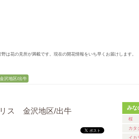
皆野は花の見所が満載です。現在の開花情報をいち早くお届けします。
 金沢地区/出牛
みな
カリス 金沢地区/出牛
桜
カタ
イカ