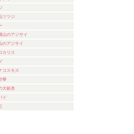
ジ
山ツツジ
ー
浦山のアジサイ
山のアジサイ
ロカリス
ゲ
ナコスモス
沙華
の大銀杏
バイ
紅