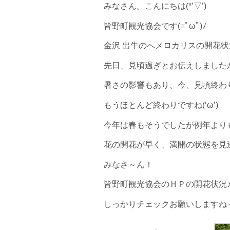
みなさん。こんにちは(*’▽’)
皆野町観光協会です(=ﾟωﾟ)ﾉ
金沢 出牛のへメロカリスの開花状況
先日、見頃過ぎとお伝えしました
暑さの影響もあり、今、見頃終わ
もうほとんど終わりですね(‘ω’)
今年は春もそうでしたが例年より
花の開花が早く、満開の状態を見逃し
みなさ～ん！
皆野町観光協会のＨＰの開花状況
しっかりチェックお願いしますね～！