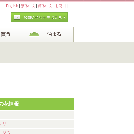
English
|
繁体中文
|
簡体中文
|
한국어
|
の花情報
クリ
リソウ