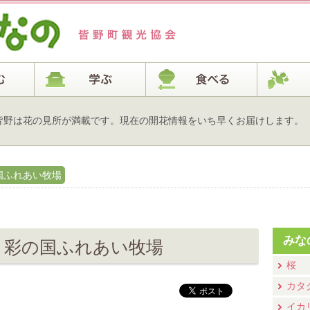
皆野は花の見所が満載です。現在の開花情報をいち早くお届けします。
国ふれあい牧場
みな
ー 彩の国ふれあい牧場
桜
カタ
イカ