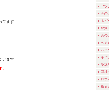
ツツ
美の
ポピ
ってます！！
金沢
美の
ヘメ
ムク
キバ
ています！！
曼珠
す。
国神
ロウ
秩父