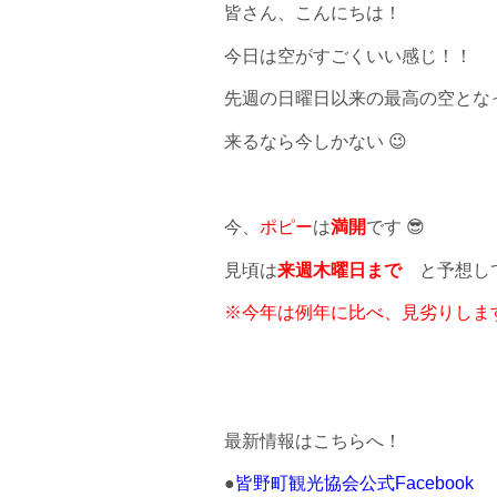
皆さん、こんにちは！
今日は空がすごくいい感じ！！
先週の日曜日以来の最高の空とな
来るなら今しかない 😉
今、
ポピー
は
満開
です 😎
見頃は
来週木曜日まで
と予想し
※今年は例年に比べ、見劣りしま
最新情報はこちらへ！
●
皆野町観光協会公式Facebook