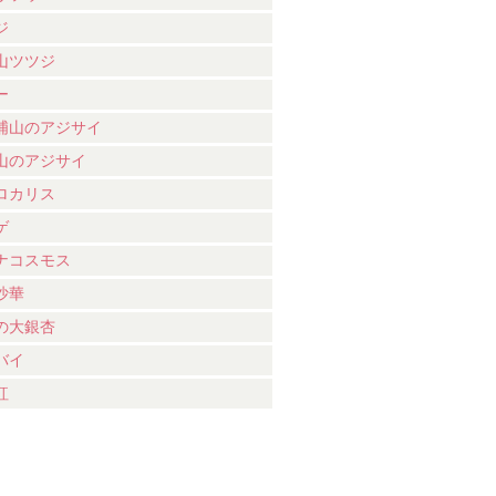
ジ
山ツツジ
ー
浦山のアジサイ
山のアジサイ
ロカリス
ゲ
ナコスモス
沙華
の大銀杏
バイ
紅