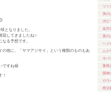
ツツ
美の
😊
ポピ
金沢
分咲となりました。
開花してきましたね
✨
美の
になる予想です。
ヘメ
イの他に、「ヤマアジサイ」という種類のものもあ
ムク
キバ
いですね
😆
曼珠
国神
す！
ロウ
秩父