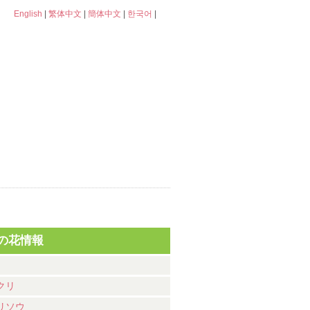
English
|
繁体中文
|
簡体中文
|
한국어
|
の花情報
クリ
リソウ