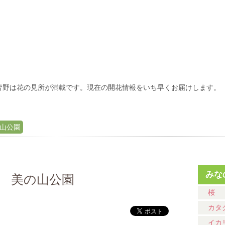
皆野は花の見所が満載です。現在の開花情報をいち早くお届けします。
の山公園
みな
イ 美の山公園
桜
カタ
イカ