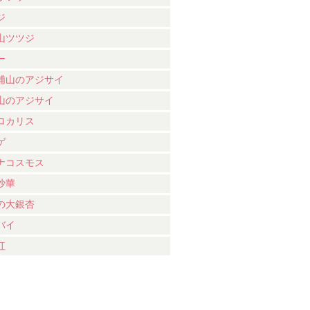
ジ
山ツツジ
ー
浦山のアジサイ
山のアジサイ
ロカリス
ゲ
ナコスモス
沙華
の大銀杏
バイ
紅