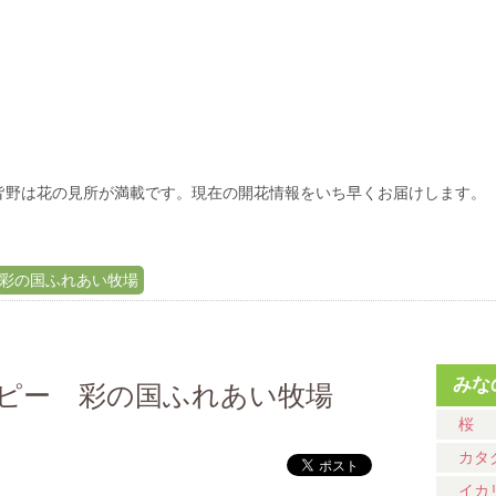
皆野は花の見所が満載です。現在の開花情報をいち早くお届けします。
 彩の国ふれあい牧場
みな
のポピー 彩の国ふれあい牧場
桜
カタ
イカ