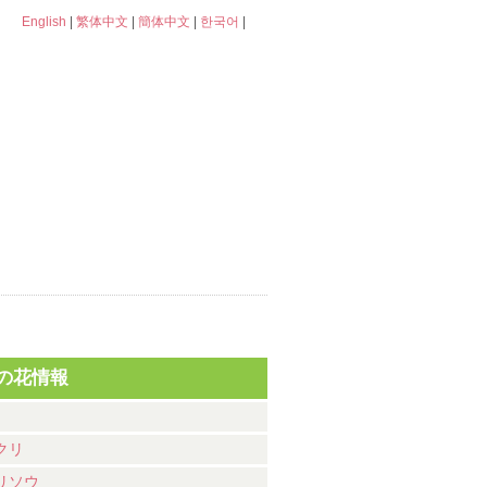
English
|
繁体中文
|
簡体中文
|
한국어
|
の花情報
クリ
リソウ