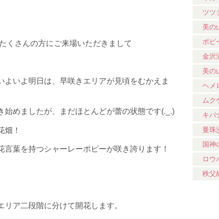
ツツ
美の
ポピ
！たくさんの方にご来場いただきまして
金沢
美の
いよいよ明日は、早咲きエリアが見頃をむかえま
ヘメ
ムク
始めましたが、まだほとんどが蕾の状態です(._.)
キバ
曼珠
花畑！
国神
花言葉を持つシャーレーポピーが咲き誇ります！
ロウ
秩父
エリア二段階に分けて開花します。