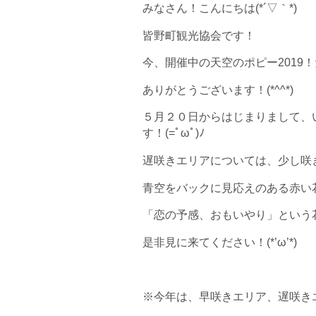
みなさん！こんにちは(*´▽｀*)
皆野町観光協会です！
今、開催中の天空のポピー2019
ありがとうございます！(*^^*)
５月２０日からはじまりまして、
す！(=ﾟωﾟ)ﾉ
遅咲きエリアについては、少し咲き
青空をバックに見応えのある赤い
「恋の予感、おもいやり」という
是非見に来てください！(*’ω’*)
※今年は、早咲きエリア、遅咲き