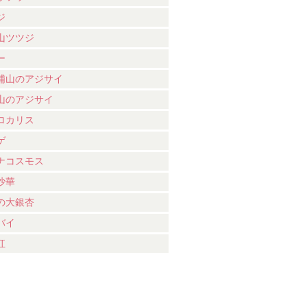
ジ
山ツツジ
ー
浦山のアジサイ
山のアジサイ
ロカリス
ゲ
ナコスモス
沙華
の大銀杏
バイ
紅