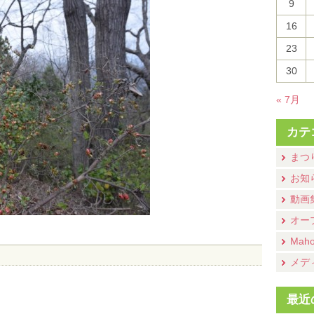
9
16
23
30
« 7月
カテ
まつ
お知
動画
オー
Mah
メデ
最近