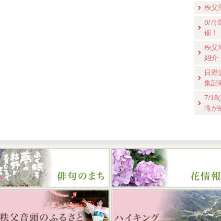
秩父
8/
催！
秩父
紹介
日野
集記
7/
滝が