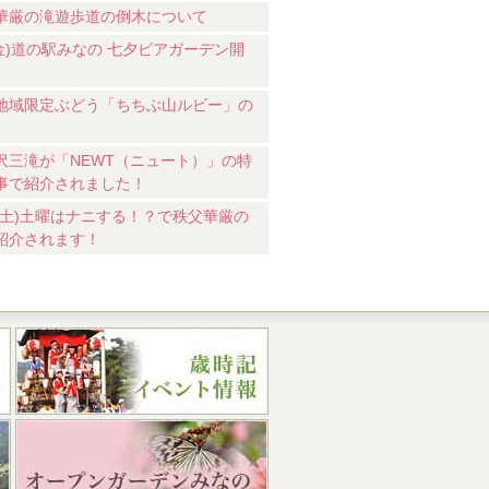
華厳の滝遊歩道の倒木について
7(金)道の駅みなの 七夕ビアガーデン開
地域限定ぶどう「ちちぶ山ルビー」の
沢三滝が「NEWT（ニュート）」の特
事で紹介されました！
18(土)土曜はナニする！？で秩父華厳の
紹介されます！