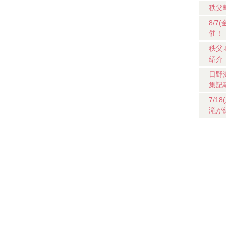
秩父
8/
催！
秩父
紹介
日野
集記
7/
滝が