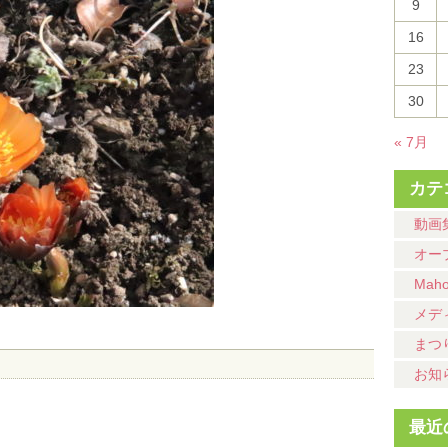
9
16
23
30
« 7月
カテ
動画
オー
Mah
メデ
まつ
お知
最近