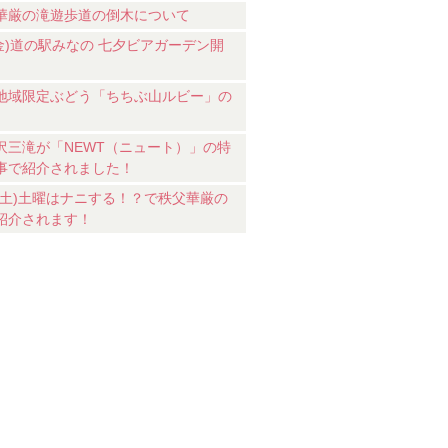
華厳の滝遊歩道の倒木について
7(金)道の駅みなの 七夕ビアガーデン開
地域限定ぶどう「ちちぶ山ルビー」の
沢三滝が「NEWT（ニュート）」の特
事で紹介されました！
18(土)土曜はナニする！？で秩父華厳の
紹介されます！