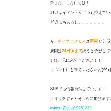
皆さん、こんにちは！
11月はイベントが二つも控えてい
10月にもあるし。。。。。。。
今、
キバナコスモス
は
満開
です 😉
満開は
24日頃まで
続くと予想して
ぜひ、見に来てください！！
イベントにも来てくださいね
(^^●)
SNSでも情報発信しています！
クリックするとそちらに飛びます
twitter::
@yuta19961230