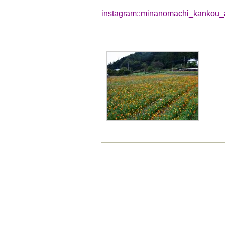
instagram::
minanomachi_kankou_a