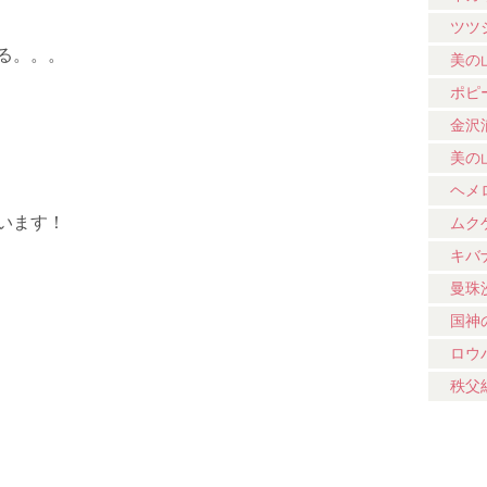
ツツ
る。。。
美の
ポピ
金沢
美の
ヘメ
います！
ムク
キバ
曼珠
国神
ロウ
秩父
。