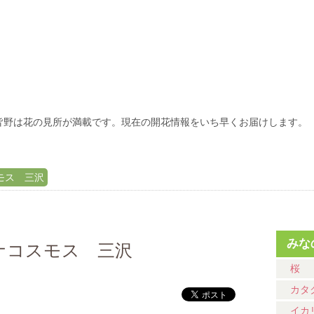
皆野は花の見所が満載です。現在の開花情報をいち早くお届けします。
スモス 三沢
みな
バナコスモス 三沢
桜
カタ
イカ