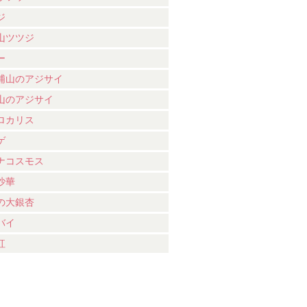
ジ
山ツツジ
ー
浦山のアジサイ
山のアジサイ
ロカリス
ゲ
ナコスモス
沙華
の大銀杏
バイ
紅