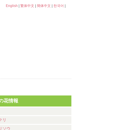
English
|
繁体中文
|
簡体中文
|
한국어
|
の花情報
クリ
リソウ